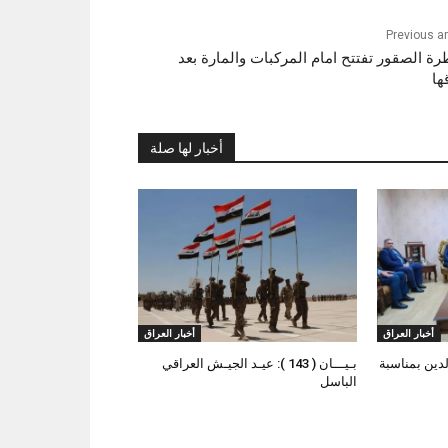
Previous ar
ة الصقور تفتتح امام المركبات والمارة بعد
ها
أخبار لها صلة
أخبار العراق
أخبار العراق
لدين بمناسبة
بـيـــان ( 143 ): عيـد الجيـش العراقي
الباسل