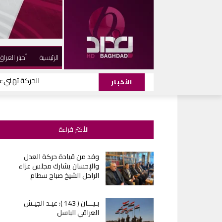
الرئيسية
أخبار العراق
الحركة تهنيء ا
الأخبار
الأكثر قراءة
وفد من قيادة حركة العدل
والإحسان يشارك مجلس عزاء
الراحل الشيخ صباح سطام
بـيـــان ( 143 ): عيـد الجيـش
العراقي الباسل