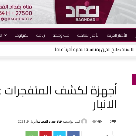
الأخبار العربية
الأخبار العالمية
طب وصحة
رياضة
نكنولوجيا
ال
لاستاذ صلاح الدين بمناسبة انتخابه أميناً عاماً
أجهزة لكشف المتفجرات عل
الانبار
كتب بواسطة
قناة بغداد الفضائية
0
464
أبريل 9, 2021