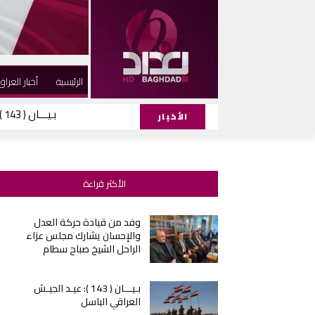
الرئيسية
أخبار العراق
بـيـــان ( 143 ): عيـد الجيـش العراقي الباسل
الأخبار
الأكثر قراءة
وفد من قيادة حركة العدل
والإحسان يشارك مجلس عزاء
الراحل الشيخ صباح سطام
بـيـــان ( 143 ): عيـد الجيـش
العراقي الباسل