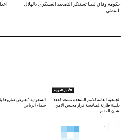
حكومة وفاق ليبيا تستنكر التصعيد العسكري بالهلال
اعدام 15 متهما في الأردن بينهم 0
النفطي
الأخبار العربية
الجمعية العامة للامم المتحدة تستعد لعقد
السعودية “تعترض صاروخا بال
جلسة طارئة لمناقشة قرار مجلس الامن
سماء الرياض
بشأن القدس