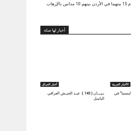
1 مدانين بالإرهاب
أخبار لها صلة
الأخبار العربية
أخبار العراق
يستيا” في
بـيـــان ( 143 ): عيـد الجيـش العراقي
الباسل