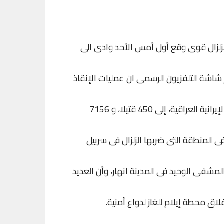
 بزلزال قوى وقع أول أمس الأحد وادى الى
 شاشة التلفزيون الرسمى ان عمليات الإنقاذ
وارتفع عدد القتلى جراء الزلزال القوى الذى ضرب الحدود الإيرانية العراقية، إلى 450 قتيلا، و 7156
مية الى تدمير 70% من القرى فى المنطقة التى ضربها الزلزال فى سربيل
لمشفى الوحيد فى المدينة انهار، وأن العديد
غلاق محطة إيلام للغاز لدواع أمنية.