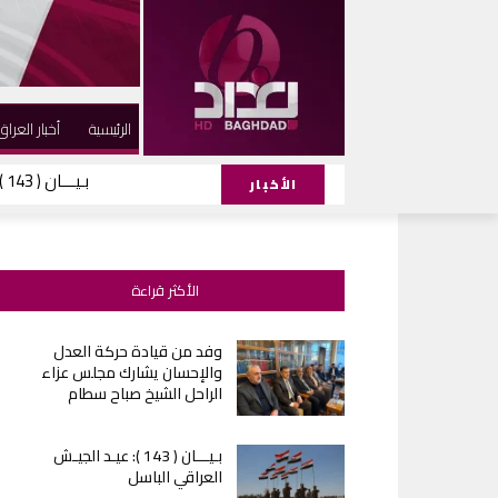
الرئيسية
أخبار العراق
بـيـــان ( 143 ): عيـد الجيـش العراقي الباسل
الأخبار
الأكثر قراءة
وفد من قيادة حركة العدل
والإحسان يشارك مجلس عزاء
الراحل الشيخ صباح سطام
بـيـــان ( 143 ): عيـد الجيـش
العراقي الباسل