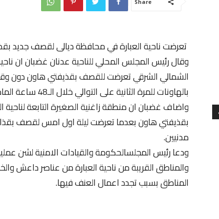
Share
تعرضت ناحية العبارة في محافظة ديالى لقصف جديد بقذا
وقال رئيس المجلس المحلي للناحية عدنان غضبان ان ناحية 
الشمالي الشرقي تعرضت للقصف بقذيفتي هاون دون وقوع 
بالهاونات للمرة الثانية على التوالي خلال الـ48 ساعة الماضية.
واضاف غضبان ان منطقة زاغنية الصغيرة التابعة لناحية ال
بقذيفتي هاون بعدما تعرضت ليلة اول امس لقصف بقذائف
مدنيين.
ودعا رئيس المجلسالحكومة والقيادات الامنية لشن عمل
والمناطق القريبة من ناحية العبارة من عناصر داعش والخل
المناطق بسبب تجدد اعمال العنف فيها.