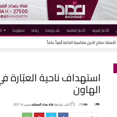
الأخبار العربية
الأخبار العالمية
طب وصحة
رياضة
نكنولوجيا
ال
لاستاذ صلاح الدين بمناسبة انتخابه أميناً عاماً
استهداف ناحية العبّارة ف
الهاون
كتب بواسطة
قناة بغداد الفضائية
0
274
سبتمبر 4, 2017