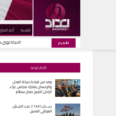
الرئيسية
أخبار العراق
الحركة تهنيء ا
الأخبار
الأكثر قراءة
وفد من قيادة حركة العدل
والإحسان يشارك مجلس عزاء
الراحل الشيخ صباح سطام
بـيـــان ( 143 ): عيـد الجيـش
العراقي الباسل