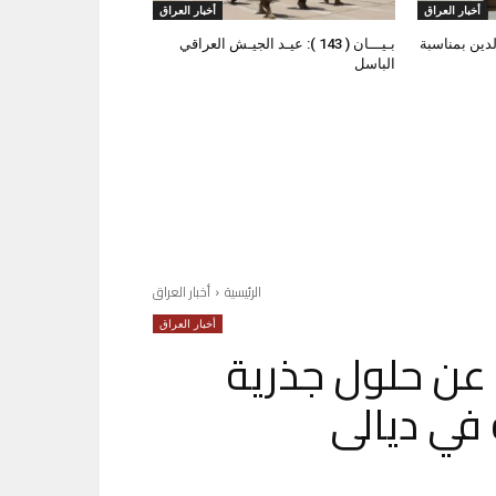
أخبار العراق
أخبار العراق
لدين بمناسبة
بـيـــان ( 143 ): عيـد الجيـش العراقي
الباسل