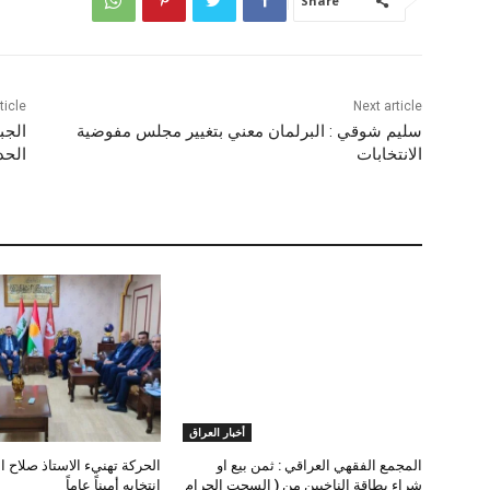
Share
ticle
Next article
سليم شوقي : البرلمان معني بتغيير مجلس مفوضية
الجب
الانتخابات
الحد
أخبار العراق
المجمع الفقهي العراقي : ثمن بيع او
الحركة تهنيء الاستاذ صلاح ا
شراء بطاقة الناخبين من ( السحت الحرام
انتخابه أميناً عاماً