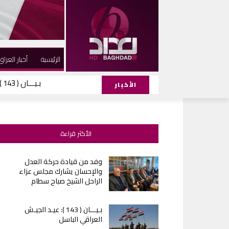
الرئيسية
أخبار العراق
بـيـــان ( 143 ): عيـد الجيـش العراقي الباسل
الأخبار
الأكثر قراءة
وفد من قيادة حركة العدل
والإحسان يشارك مجلس عزاء
الراحل الشيخ صباح سطام
بـيـــان ( 143 ): عيـد الجيـش
العراقي الباسل