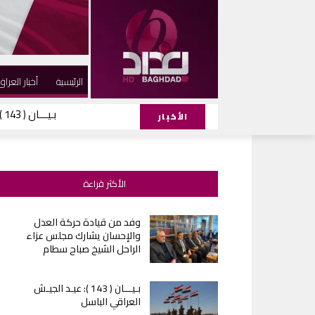
الرئيسية
أخبار العراق
بـيـــان ( 143 ): عيـد الجيـش العراقي الباسل
الأخبار
الأكثر قراءة
وفد من قيادة حركة العدل
والإحسان يشارك مجلس عزاء
الراحل الشيخ صباح سطام
بـيـــان ( 143 ): عيـد الجيـش
العراقي الباسل