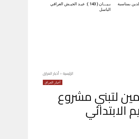
لدين بمناسبة
بـيـــان ( 143 ): عيـد الجيـش العراقي
الباسل