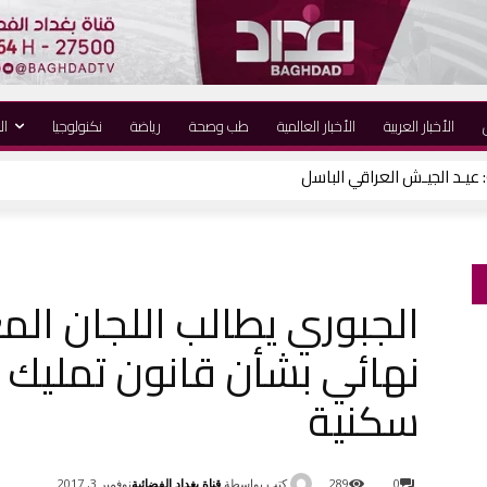
الأخبار العربية
الأخبار العالمية
طب وصحة
رياضة
نكنولوجيا
ال
الجبوري يطالب اللجان المع
نهائي بشأن قانون تمليك
سكنية
كتب بواسطة
قناة بغداد الفضائية
0
289
نوفمبر 3, 2017