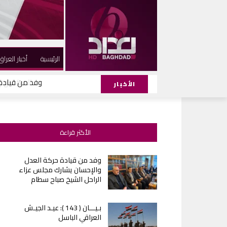
الرئيسية
أخبار العراق
وفد من قيادة
الأخبار
الأكثر قراءة
وفد من قيادة حركة العدل
والإحسان يشارك مجلس عزاء
الراحل الشيخ صباح سطام
بـيـــان ( 143 ): عيـد الجيـش
العراقي الباسل