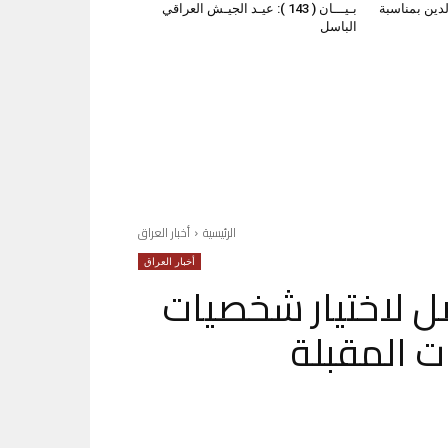
لدين بمناسبة
بـيـــان ( 143 ): عيـد الجيـش العراقي
الباسل