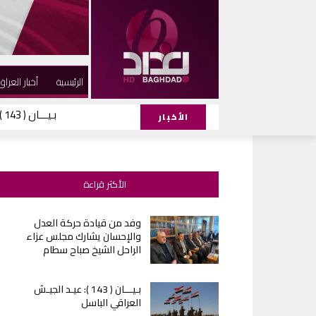
الرئيسية
أخبار العراق
بـيـــان ( 143 ): عيـد الجيـش العراقي الباسل
الأخبار
الأكثر قراءة
وفد من قيادة حركة العدل
والإحسان يشارك مجلس عزاء
الراحل الشيخ صباح سطام
بـيـــان ( 143 ): عيـد الجيـش
العراقي الباسل