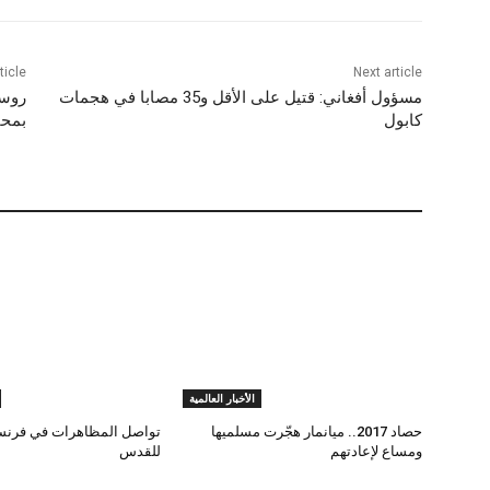
ticle
Next article
مسؤول أفغاني: قتيل على الأقل و35 مصابا في هجمات
روسي
كابول
بمحا
الأخبار العالمية
حصاد 2017.. ميانمار هجّرت مسلميها
تواصل المظاهرات في فرنس
ومساع لإعادتهم
للقدس