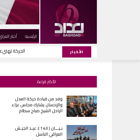
الرئيسية
أخبار العراق
الحركة تهنيء ا
الأخبار
الأكثر قراءة
وفد من قيادة حركة العدل
والإحسان يشارك مجلس عزاء
الراحل الشيخ صباح سطام
بـيـــان ( 143 ): عيـد الجيـش
العراقي الباسل