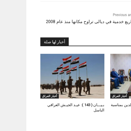
Previous ar
يع خدمية في ديالى تراوح مكانها منذ عام 2008
أخبار لها صلة
أخبار العراق
أخبار العراق
لدين بمناسبة
بـيـــان ( 143 ): عيـد الجيـش العراقي
الباسل