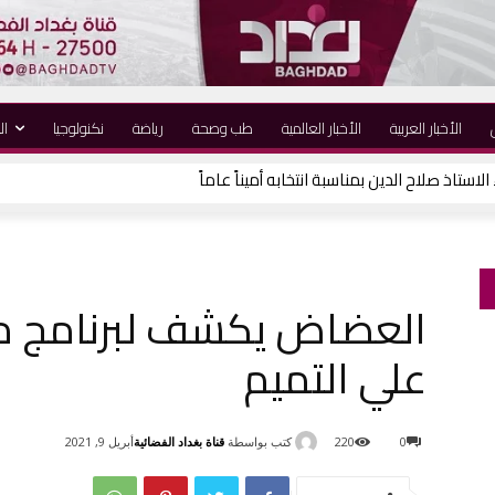
الأخبار العربية
الأخبار العالمية
طب وصحة
رياضة
نكنولوجيا
ال
لاستاذ صلاح الدين بمناسبة انتخابه أميناً عاماً
العضاض يكشف لبرنامج مر
علي التميم
كتب بواسطة
قناة بغداد الفضائية
0
220
أبريل 9, 2021