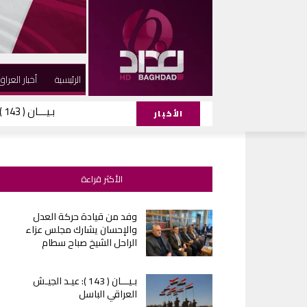
الرئيسية
أخبار العراق
بـيـــان ( 143 ): عيـد الجيـش العراقي الباسل
الحركة تهنيء ال
الأخبار
الأكثر قراءة
وفد من قيادة حركة العدل
والإحسان يشارك مجلس عزاء
الراحل الشيخ صباح سطام
بـيـــان ( 143 ): عيـد الجيـش
العراقي الباسل