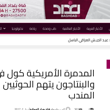
الأخبار العربية
الأخبار العالمية
طب وصحة
رياضة
نكنولوجيا
ال
استاذ صلاح الدين بمناسبة انتخابه أميناً عاماً
المدمرة الأمريكية كول ف
والبنتاجون يتهم الحوثيين 
المندب
كتب بواسطة
قناة بغداد الفضائية
0
501
أبريل 2, 2017