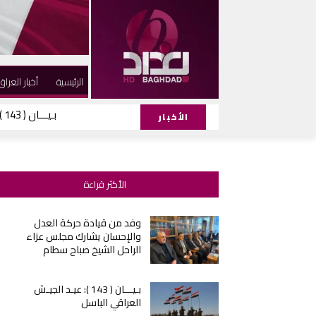
الرئيسية
أخبار العراق
بـيـــان ( 143 ): عيـد الجيـش العراقي الباسل
الأخبار
الأكثر قراءة
وفد من قيادة حركة العدل
والإحسان يشارك مجلس عزاء
الراحل الشيخ صباح سطام
بـيـــان ( 143 ): عيـد الجيـش
العراقي الباسل