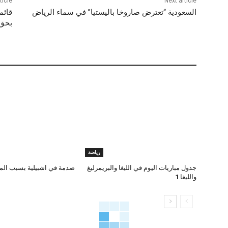
ticle
Next article
السعودية “تعترض صاروخا باليستيا” في سماء الرياض
قائم
بحق 
رياضة
جدول مباريات اليوم في الليغا والبريمرليغ
صدمة في اشبيلية بسبب ال
والليغا 1