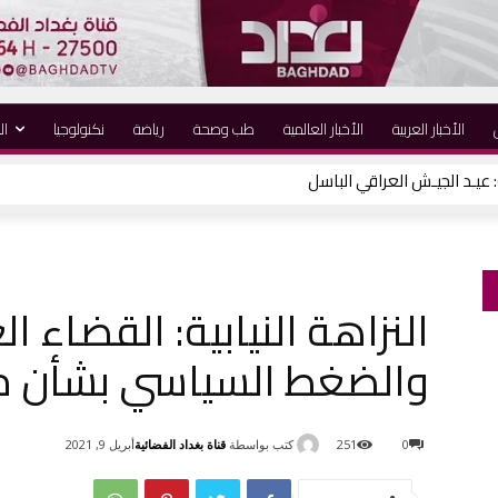
الأخبار العربية
الأخبار العالمية
طب وصحة
رياضة
نكنولوجيا
ال
النزاهة النيابية: القضاء ال
والضغط السياسي بشأن م
كتب بواسطة
قناة بغداد الفضائية
0
251
أبريل 9, 2021