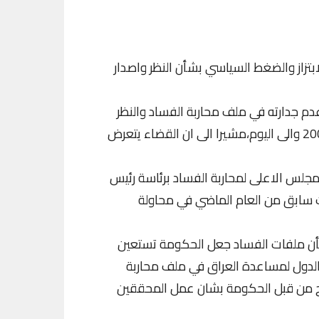
بتزاز والضغط السياسي بشأن النظر واصدار
دم جدارته في ملف محاربة الفساد والنظر
بالملفات والدعاوى واصدار الاحكام طيلة 14 عاماً من 2003 والى اليوم،مشيرا الى ان القضاء يتعرض
جلس الاعلى لمحاربة الفساد برئاسة رئيس
ت سابق من العام الماضي في محاولة
شأن ملفات الفساد جعل الحكومة تستعين
 الدول لمساعدة العراق في ملف محاربة
ضح من قبل الحكومة بشان عمل المحققين