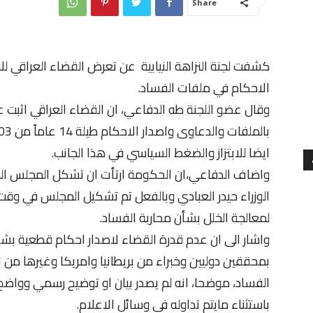
Share
كشفت
لجنة النزاهة النيابية
عن تعرض القضاء العراقي للا
الاحكام في ملفات الفساد.
وقال عضو اللجنة طه الدفاعي، ان القضاء العراقي اثبت ع
ايضا للابتزاز والضغط السياسي في هذا الجانب.
واضاف الدفاعي،ان الحكومة ارتأت ان تشكل المجلس الم
الوزراء حيدر العبادي وبالفعل تم تشكيل المجلس في وق
لمعالجة الخلل بشأن محاربة الفساد.
واشار الى ان عدم قدرة القضاء لاصدار احكام قطعية ب
بمحققين دوليين وخبراء من بريطانيا وامريكا وغيرها من
الفساد، موضحا، انه لم يصدر بيان او توضيح رسمي ووا
باستثناء مايتم تداوله في وسائل الاعلام.