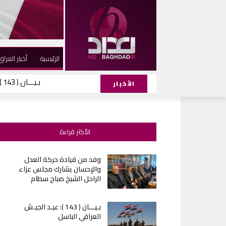
الرئيسية
أخبار العراق
بـيـــان ( 143 ): عيـد الجيـش العراقي الباسل
الأخبار
الأكثر قراءة
وفد من قيادة حركة العدل
والإحسان يشارك مجلس عزاء
الراحل الشيخ صباح سطام
بـيـــان ( 143 ): عيـد الجيـش
العراقي الباسل