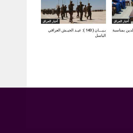
أخبار العراق
أخبار العراق
لدين بمناسبة
بـيـــان ( 143 ): عيـد الجيـش العراقي
الباسل