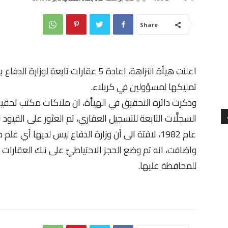
Share
تمليكها لمسؤولين في كربلاء.
وذكرت دائرة التحقيق في الهيأة، ان ملاكات مكتب تحقيق
السجلَّات التابعة للتسجيل العقاري، تم العثور على القيود ا
عام 1982، لافتة الى أن وزارة الدفاع ليس لديها أي علم حول عائدية تلك العقارات لها.
واضافت، انه تم وضع الحجز الاحتياطيّ على تلك العقارات 
للمحافظة عليها.