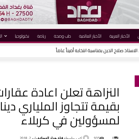
الأخبار العربية
الأخبار العالمية
طب وصحة
رياضة
نكنولوجيا
ال
لاستاذ صلاح الدين بمناسبة انتخابه أميناً عاماً
النزاهة تعلن اعادة عقارات 
بقيمة تتجاوز الملياري دينا
لمسؤولين في كربلاء
كتب بواسطة
قناة بغداد الفضائية
0
935
مايو 2, 2018