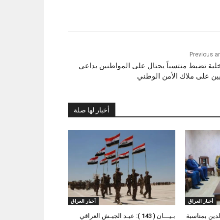
Previous ar
خلية تضبط منتسباً يحتال على المواطنين بداعي
يين على ملاك الأمن الوطني
أخبار لها صلة
أخبار العراق
أخبار العراق
لدين بمناسبة
بـيـــان ( 143 ): عيـد الجيـش العراقي