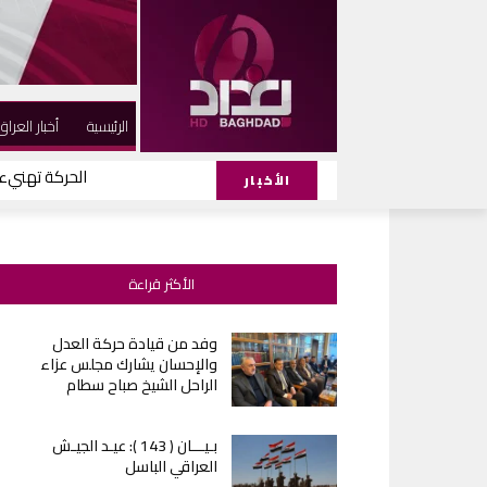
الرئيسية
أخبار العراق
الحركة تهنيء ا
الأخبار
الأكثر قراءة
وفد من قيادة حركة العدل
والإحسان يشارك مجلس عزاء
الراحل الشيخ صباح سطام
بـيـــان ( 143 ): عيـد الجيـش
العراقي الباسل