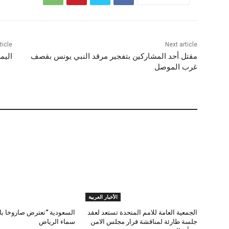
ticle
Next article
مقتل أحد المشاركين بتفجير مرقد النبي يونس بقصف
اليمن.. مقتل 5
غرب الموصل
الأخبار العربية
الجمعية العامة للامم المتحدة تستعد لعقد
السعودية “تعترض صاروخا بال
جلسة طارئة لمناقشة قرار مجلس الامن
سماء الرياض