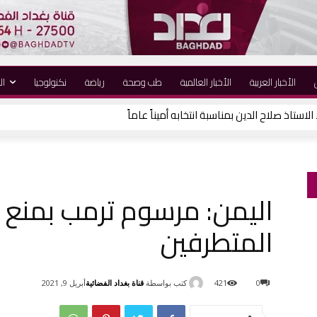
الأخبار العربية
الأخبار العالمية
طب وصحة
رياضة
نكنولوجيا
ال
لاستاذ صلاح الدين بمناسبة انتخابه أميناً عاماً
اليمن: مرسوم ترمب بمنع
المتطرفين
كتب بواسطة
قناة بغداد الفضائية
0
421
أبريل 9, 2021