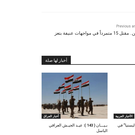
Previous ar
1 متمرداً في مواجهات عنيفة بتعز
أخبار لها صلة
الأخبار العربية
أخبار العراق
يستيا” في
بـيـــان ( 143 ): عيـد الجيـش العراقي
الباسل