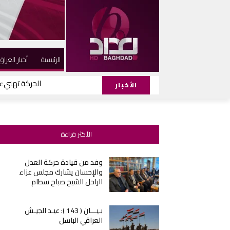
الرئيسية
أخبار العراق
الحركة تهنيء ا
الأخبار
الأكثر قراءة
وفد من قيادة حركة العدل
والإحسان يشارك مجلس عزاء
الراحل الشيخ صباح سطام
بـيـــان ( 143 ): عيـد الجيـش
العراقي الباسل