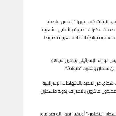
حملوا لافتات كتب عليها “القدس عاصمة
ا صدحت مكبرات الصوت بالأغاني الشعبية
ما سمّوه تواطؤ الأنظمة العربية خصوصا
 الوزراء الإسرائيلي بنيامين نتنياهو
 سلمان وتعتبره “متواطئا”.
اع، عبر التنديد بالانتهاكات الإسرائيلية
محتجون ماكرون بالاعتراف بدولة فلسطين
ين للتضامن” أوليفيا زيمور، إنه بعد مرور