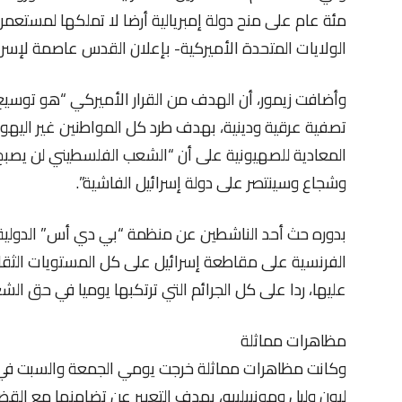
مئة عام على منح دولة إمبريالية أرضا لا تملكها لمستعمر
الولايات المتحدة الأميركية- بإعلان القدس عاصمة لإسرائ
وأضافت زيمور، أن الهدف من القرار الأميركي “هو توس
تصفية عرقية ودينية، بهدف طرد كل المواطنين غير اليهود
المعادية للصهيونية على أن “الشعب الفلسطيني لن يصبح
وشجاع وسينتصر على دولة إسرائيل الفاشية”.
بدوره حث أحد الناشطين عن منظمة “بي دي أس” الدولية 
الفرنسية على مقاطعة إسرائيل على كل المستويات الثق
عليها، ردا على كل الجرائم التي ترتكبها يوميا في حق ال
مظاهرات مماثلة
وكانت مظاهرات مماثلة خرجت يومي الجمعة والسبت في 
ليون وليل ومونبيلييه، بهدف التعبير عن تضامنها مع الق