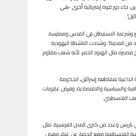
ين، جاء دور قوة إمبريالية أخرى -هي
يل”.
يع وشرعنة الاستيطان في القدس وممارسة
 من المدينة”. وشددت الناشطة اليهودية
 مصيره مثل الهنود الحمر، لأنه شعب مقاوم
الداعية لمقاطعة إسرائيل، الحكومة
افية والسياسية والاقتصادية، وفرض عقوبات
شعب الفلسطيني.
باريس وعدد من كبرى المدن الفرنسية، مثل
ضية الفلسطينية ورفع الحصار عن غزة، ورفض