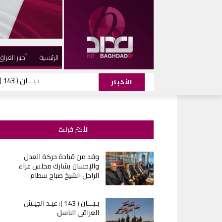
الرئيسية
أخبار العراق
بـيـــان ( 143 ): عيـد الجيـش العراقي الباسل
الأخبار
الأكثر قراءة
وفد من قيادة حركة العدل
والإحسان يشارك مجلس عزاء
الراحل الشيخ صباح سطام
بـيـــان ( 143 ): عيـد الجيـش
العراقي الباسل