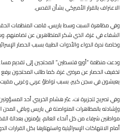
الاعتراف بالقرار الأميركي بشأن القدس.
وفي مظاهرة السبت وسط باريس، قامت المنظمات الحقو
الشفاء في غزة، الذي شكر المتظاهرين عن تضامنهم، وش
وخاصة ندرة الدواء والأدوات الطبية بسبب الحصار الإسرائ
ودعت منظمة “أورو فلسطين” المحتجين إلى تقديم مس
تخفيف الحصار عن مرضى غزة. كما طالب المحتجون برفع ا
يعيشون في سجن كبير، بسبب تواطؤ عربي وغربي مقيت”
وفي تصريح للجزيرة نت، عبّر هشام الخريبي أحد المسؤولي
وإشادته بالمظاهرات المتواصلة في باريس وباقي المدن ا
مواطنين شرفاء من كل أنحاء العالم، يؤمنون بعدالة ا
أمام الانتهاكات الإسرائيلية واستهتارها بكل القرارات الدول