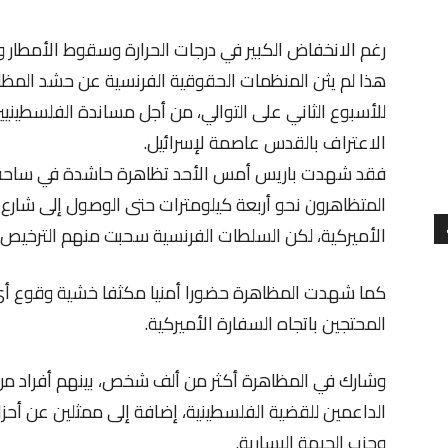
رغم الانخفاض الكبير في درجات الحرارة وسقوط الأمطار وا
هذا لم يثن المنظمات الحقوقية الفرنسية عن حشد المظ
للأسبوع الثاني على التوالي، من أجل مساندة الفلسطينيين 
الاعتراف بالقدس عاصمة لإسرائيل.
فقد شهدت باريس أمس الأحد تظاهرة حاشدة في ساحة “شا
المتظاهرون نحو أربعة كيلومترات حتى الوصول إلى شارع غا
الأميركية، لكن السلطات الفرنسية سحبت منهم الترخيص 
كما شهدت المظاهرة حضورا أمنيا مكثفا خشية وقوع أي 
المحتجين باتجاه السفارة الأميركية.
وشارك في المظاهرة أكثر من ألف شخص، بينهم أفراد من 
الداعمين للقضية الفلسطينية، إضافة إلى ممثلين عن أح
وحزب الجبهة اليسارية.