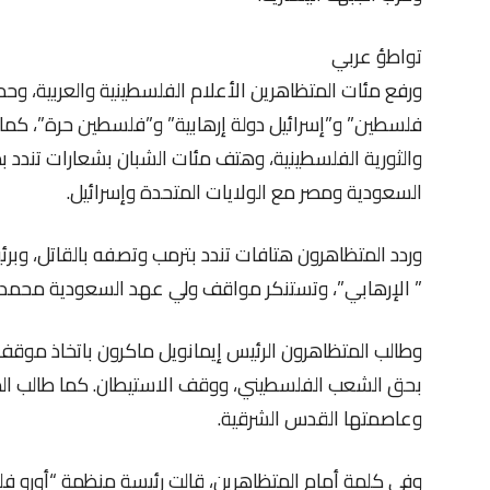
تواطؤ عربي
ورفع مئات المتظاهرين الأعلام الفلسطينية والعربية، و
فلسطين” و”إسرائيل دولة إرهابية” و”فلسطين حرة”، كم
والثورية الفلسطينية، وهتف مئات الشبان بشعارات تندد ب
السعودية ومصر مع الولايات المتحدة وإسرائيل.
وردد المتظاهرون هتافات تندد بترمب وتصفه بالقاتل، وبرئيس
” الإرهابي”، وتستنكر مواقف ولي عهد السعودية محمد بن
وطالب المتظاهرون الرئيس إيمانويل ماكرون باتخاذ موقف شج
بحق الشعب الفلسطيني، ووقف الاستيطان. كما طالب ال
وعاصمتها القدس الشرقية.
وفي كلمة أمام المتظاهرين، قالت رئيسة منظمة “أورو فلسط