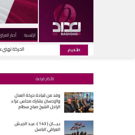
الرئيسية
أخبار العراق
الحركة تهنيء ا
الأخبار
الأكثر قراءة
وفد من قيادة حركة العدل
والإحسان يشارك مجلس عزاء
الراحل الشيخ صباح سطام
بـيـــان ( 143 ): عيـد الجيـش
العراقي الباسل