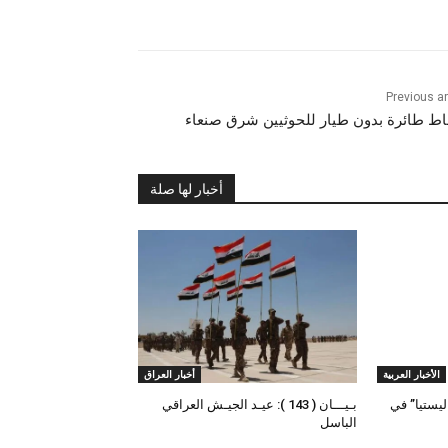
Previous ar
ط طائرة بدون طيار للحوثيين شرق صنعاء
أخبار لها صلة
الأخبار العربية
أخبار العراق
يستيا” في
بـيـــان ( 143 ): عيـد الجيـش العراقي
الباسل