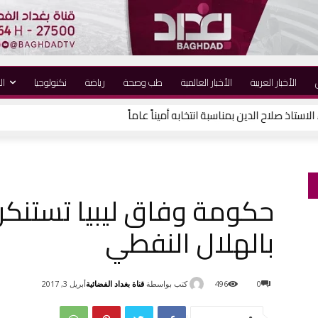
الأخبار العربية
الأخبار العالمية
طب وصحة
رياضة
نكنولوجيا
ال
لاستاذ صلاح الدين بمناسبة انتخابه أميناً عاماً
حكومة وفاق ليبيا تستنكر
بالهلال النفطي
كتب بواسطة
قناة بغداد الفضائية
0
496
أبريل 3, 2017