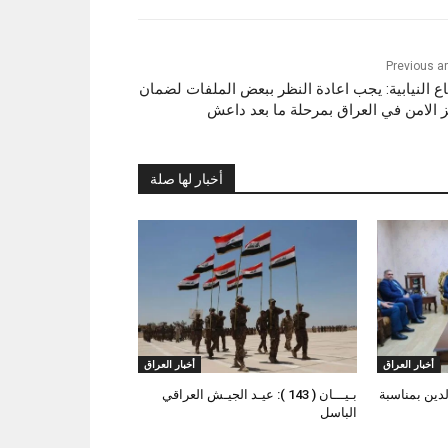
Previous ar
اع النيابية: يجب اعادة النظر ببعض الملفات لضمان
ز الامن في العراق بمرحلة ما بعد داعش
أخبار لها صلة
أخبار العراق
أخبار العراق
لدين بمناسبة
بـيـــان ( 143 ): عيـد الجيـش العراقي
الباسل