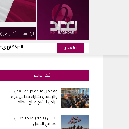
الرئيسية
أخبار العراق
الحركة تهنيء ا
الأخبار
الأكثر قراءة
وفد من قيادة حركة العدل
والإحسان يشارك مجلس عزاء
الراحل الشيخ صباح سطام
بـيـــان ( 143 ): عيـد الجيـش
العراقي الباسل