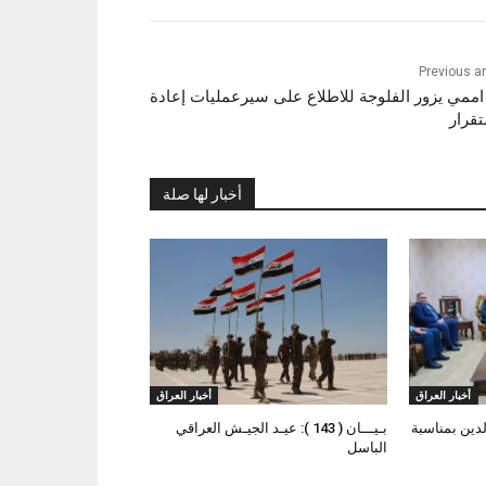
Previous ar
اممي يزور الفلوجة للاطلاع على سيرعمليات إعادة
تقرار
أخبار لها صلة
أخبار العراق
أخبار العراق
لدين بمناسبة
بـيـــان ( 143 ): عيـد الجيـش العراقي
الباسل