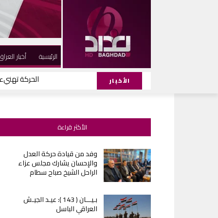
الرئيسية
أخبار العراق
الحركة تهني
وفد من قيادة
الأخبار
الأكثر قراءة
وفد من قيادة حركة العدل
والإحسان يشارك مجلس عزاء
الراحل الشيخ صباح سطام
بـيـــان ( 143 ): عيـد الجيـش
العراقي الباسل