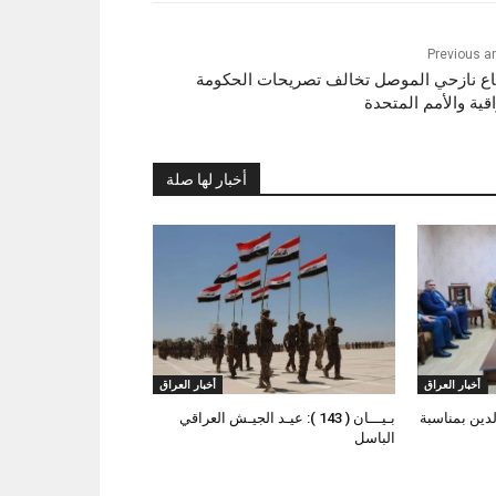
Previous ar
ع نازحي الموصل تخالف تصريحات الحكومة
اقية والأمم المتحدة
أخبار لها صلة
أخبار العراق
أخبار العراق
لدين بمناسبة
بـيـــان ( 143 ): عيـد الجيـش العراقي
الباسل