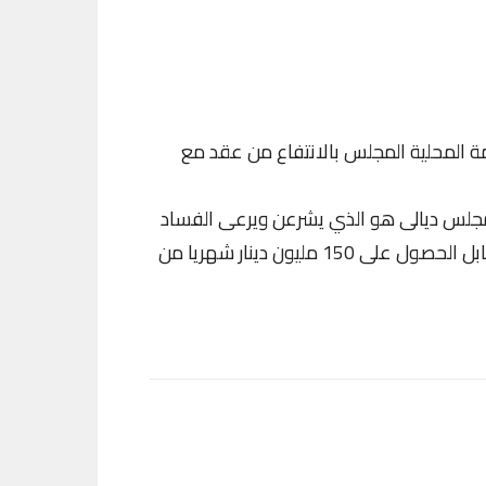
ة المحلية المجلس بالانتفاع من عقد مع
مجلس ديالى هو الذي يشرعن ويرعى الفساد
الاداري والمالي في المحافظة ومنها هذه الساحات ، مقابل الحصول على 150 مليون دينار شهريا من