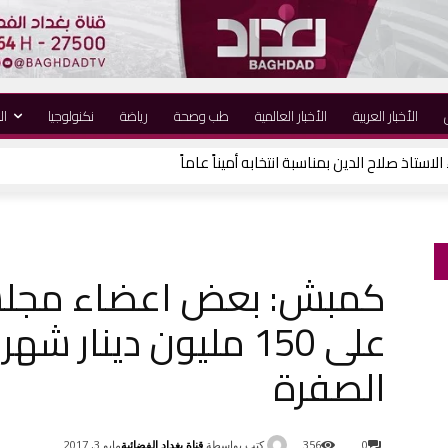
الأخبار العربية
الأخبار العالمية
طب وصحة
رياضة
نكنولوجيا
ال
ء الاستاذ صلاح الدين بمناسبة انتخابه أميناً عاماً
 حركة العدل والإحسان يشارك مجلس عزاء الراحل الشيخ صباح سطام
كمبش: بعض اعضاء مجلس
على 150 مليون دينار
الصفرة
كتب بواسطة
قناة بغداد الفضائية
0
356
مايو 3, 2017