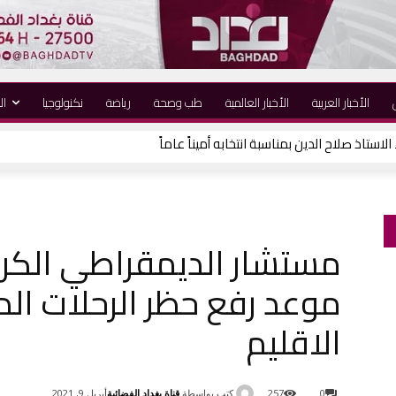
الأخبار العربية
الأخبار العالمية
طب وصحة
رياضة
نكنولوجيا
ال
لاستاذ صلاح الدين بمناسبة انتخابه أميناً عاماً
مستشار الديمقراطي الك
موعد رفع حظر الرحلات ال
الاقليم
كتب بواسطة
قناة بغداد الفضائية
0
257
أبريل 9, 2021