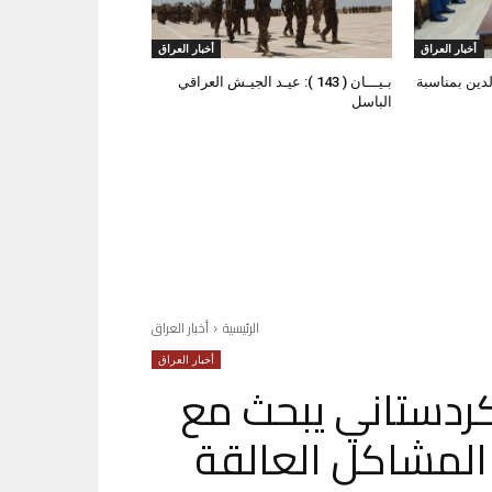
أخبار العراق
أخبار العراق
لدين بمناسبة
بـيـــان ( 143 ): عيـد الجيـش العراقي
الباسل