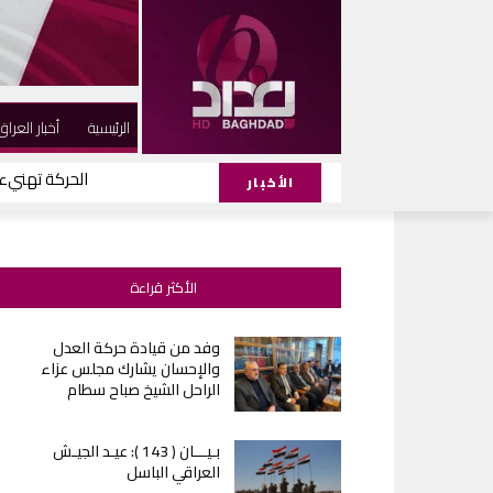
الرئيسية
أخبار العراق
الحركة تهنيء ا
الأخبار
الأكثر قراءة
وفد من قيادة حركة العدل
والإحسان يشارك مجلس عزاء
الراحل الشيخ صباح سطام
بـيـــان ( 143 ): عيـد الجيـش
العراقي الباسل