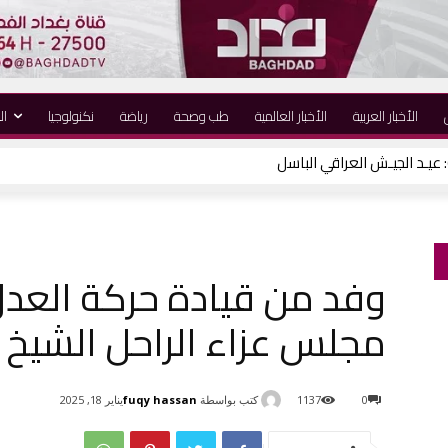
الأخبار العربية
الأخبار العالمية
طب وصحة
رياضة
نكنولوجيا
ال
تاذ صلاح الدين بمناسبة انتخابه أميناً عاماً
وفد من قيادة حركة العد
مجلس عزاء الراحل الشيخ
كتب بواسطة
fuqy hassan
0
1137
يناير 18, 2025