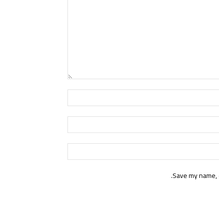
Name:*
Email:*
Website:
Save my name, e